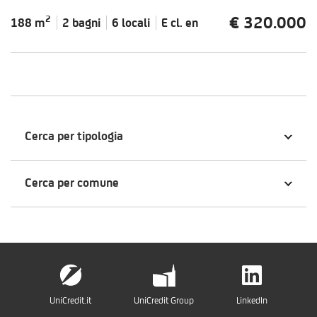
€ 320.000
2
188 m
2 bagni
6 locali
E cl.
en
Cerca per tipologia
Cerca per comune
UniCredit.it
UniCredit Group
LinkedIn