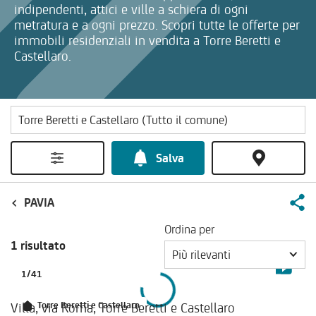
indipendenti, attici e ville a schiera di ogni
metratura e a ogni prezzo. Scopri tutte le offerte per
immobili residenziali in vendita a Torre Beretti e
Castellaro.
Salva
PAVIA
Ordina per
1 risultato
Più rilevanti
1
/
41
Villa, via Roma, Torre Beretti e Castellaro
Torre Beretti e Castellaro