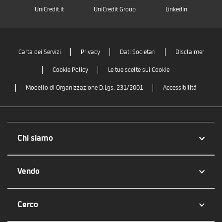
UniCredit.it
UniCredit Group
LinkedIn
Carta dei Servizi
Privacy
Dati Societari
Disclaimer
Cookie Policy
Le tue scelte sui Cookie
Modello di Organizzazione D.Lgs. 231/2001
Accessibilità
Chi siamo
Vendo
Cerco