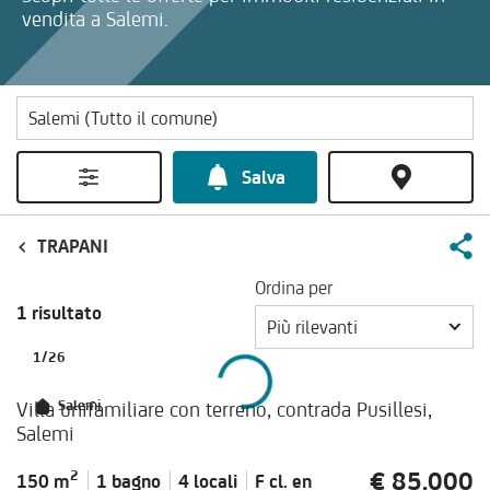
vendita a Salemi.
Salva
TRAPANI
Ordina per
1 risultato
Più rilevanti
1
/
26
Villa unifamiliare con terreno, contrada Pusillesi,
Salemi
Salemi
€ 85.000
2
150 m
1 bagno
4 locali
F cl.
en