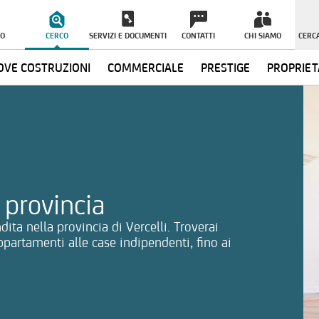
O
CERCO
SERVIZI E DOCUMENTI
CONTATTI
CHI SIAMO
CERCA
VE COSTRUZIONI
COMMERCIALE
PRESTIGE
PROPRIET
ormazioni
 provincia
dita nella provincia di Vercelli. Troverai
ppartamenti alle case indipendenti, fino ai