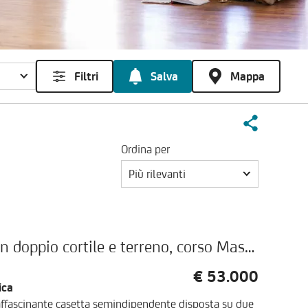
Filtri
Salva
Mappa
Ordina per
Più rilevanti
Terratetto semi-indipendente con doppio cortile e terreno, corso Massimo d'Azeglio, Fontanetto Po
€ 53.000
ica
'affascinante casetta semindipendente disposta su due