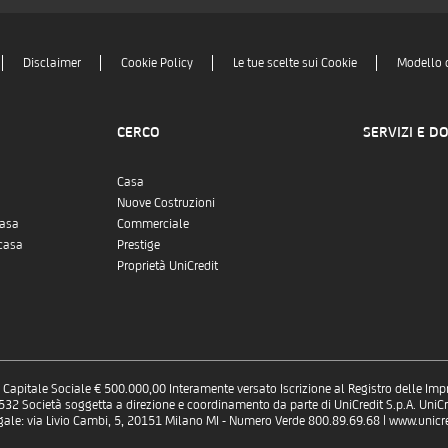
Disclaimer
Cookie Policy
Le tue scelte sui Cookie
Modello 
CERCO
SERVIZI E D
Casa
Nuove Costruzioni
casa
Commerciale
casa
Prestige
Proprietà UniCredit
 - Capitale Sociale € 500.000,00 Interamente versato Iscrizione al Registro delle Im
 Società soggetta a direzione e coordinamento da parte di UniCredit S.p.A. UniCre
gale: via Livio Cambi, 5, 20151 Milano MI - Numero Verde 800.89.69.68 | www.unicred