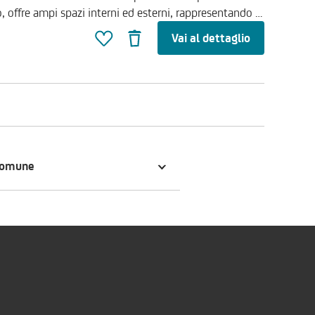
dipendenza e il contatto con il verde. L'abitazione
Vai al dettaglio
ato sia sul fronte che sul retro, garantendo privacy e
nte alla casa: in quest'area è presente un pratico
ivelli, perfetto come deposito o locale hobby.
te ad una spaziosa cucina abitabile e a seguire
pegno funzionale ed un bagno finestrato. Tramite
nteramente dedicato alla zona notte e composto da tre
n secondo cortile privato; qui sorge un caratteristico
comune
mente recuperabile: il piano terra è perfetto per essere
ntre il primo piano offre un comodo terrazzo coperto.
no di 410 mq. ideale per chi desidera coltivare un
pone di serramenti moderni in PVC con doppio vetro a
ento acustico. Per valutare la proposta
enze, è possibile chiamare il numero verde di