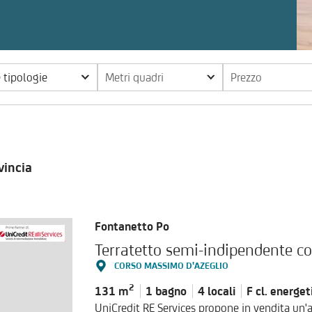
e tipologie
Metri quadri
Prezzo
vincia
Fontanetto Po
CORSO MASSIMO D'AZEGLIO
2
131 m
1 bagno
4 locali
F cl.
energet
UniCredit RE Services propone in vendita un