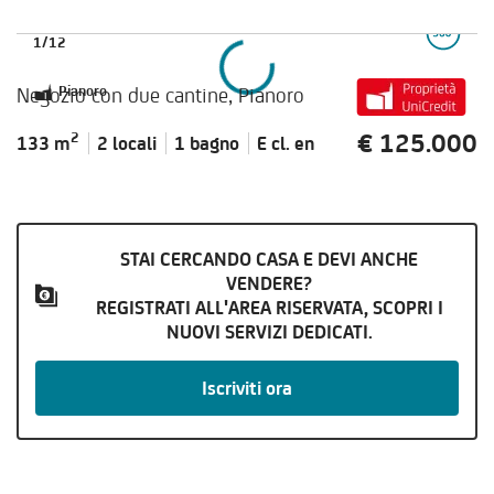
1
/
12
Negozio con due cantine, Pianoro
Pianoro
€ 125.000
2
133 m
2 locali
1 bagno
E cl.
en
STAI CERCANDO CASA E DEVI ANCHE
VENDERE?
REGISTRATI ALL'AREA RISERVATA, SCOPRI I
NUOVI SERVIZI DEDICATI.
Iscriviti ora