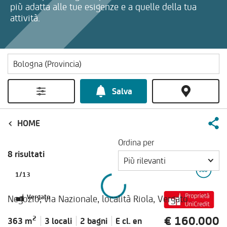
più adatta alle tue esigenze e a quelle della tua
attività.
Salva
HOME
Ordina per
8 risultati
Più rilevanti
1
/
13
Negozio, via Nazionale, località Riola, Vergato
Vergato
€ 160.000
2
363 m
3 locali
2 bagni
E cl.
en