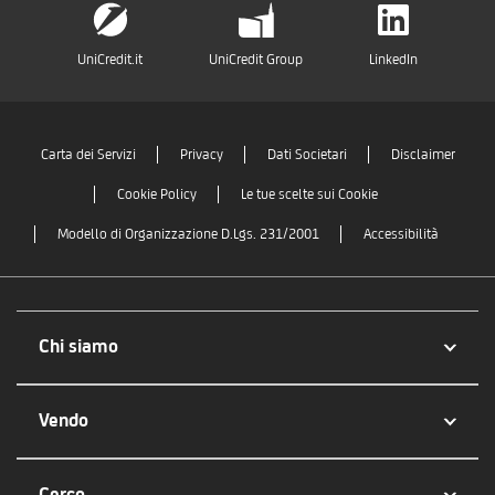
UniCredit.it
UniCredit Group
LinkedIn
Carta dei Servizi
Privacy
Dati Societari
Disclaimer
Cookie Policy
Le tue scelte sui Cookie
Modello di Organizzazione D.Lgs. 231/2001
Accessibilità
Chi siamo
Vendo
Cerco