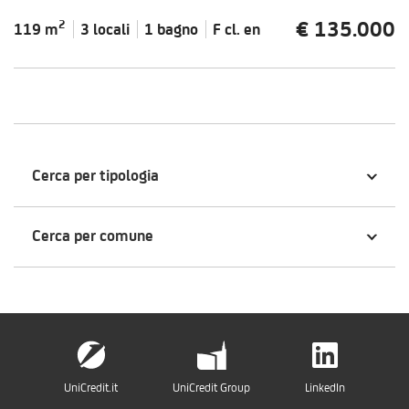
€ 135.000
2
119 m
3 locali
1 bagno
F cl.
en
Cerca per tipologia
Cerca per comune
UniCredit.it
UniCredit Group
LinkedIn