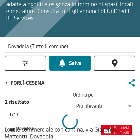
adatta a ogni tua esigenza in termine di spazi, locali
e metrature. Consulta tutti gli annunci di UniCredit
RE Services!
Salva
FORLÌ-CESENA
Ordina per
1 risultato
Più rilevanti
1
/
17
Locale commerciale con cantina, via Giacomo
Dovadola
Matteotti, Dovadola