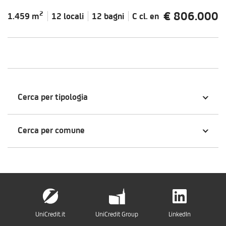
€ 806.000
2
1.459 m
12 locali
12 bagni
C cl.
en
Cerca per tipologia
Cerca per comune
UniCredit.it
UniCredit Group
LinkedIn