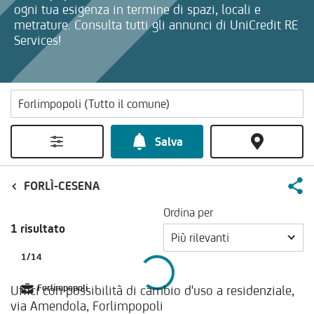
ogni tua esigenza in termine di spazi, locali e
metrature. Consulta tutti gli annunci di UniCredit RE
Services!
Salva
FORLÌ-CESENA
Ordina per
1 risultato
Più rilevanti
1
/
14
Uffici con possibilità di cambio d'uso a residenziale,
Forlimpopoli
via Amendola, Forlimpopoli