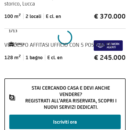
storico, Lucca
€ 370.000
2
100 m
2 locali
E cl.
en
1
/
13
VENDESI O AFFITASI UFFICIO CON 5 POSTI AUTO
Lucca
€ 245.000
2
128 m
1 bagno
E cl.
en
STAI CERCANDO CASA E DEVI ANCHE
VENDERE?
REGISTRATI ALL'AREA RISERVATA, SCOPRI I
NUOVI SERVIZI DEDICATI.
Iscriviti ora