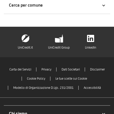
Cerca per comune
UniCredit.it
UniCredit Group
LinkedIn
Carta dei Servizi
Privacy
Dati Societari
Disclaimer
Cookie Policy
Le tue scelte sui Cookie
Modello di Organizzazione D.Lgs. 231/2001
Accessibilità
Chi siamo