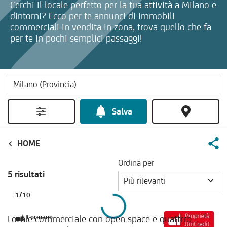
Cerchi il locale perfetto per la tua attività a Milano e
dintorni? Ecco per te annunci di immobili
commerciali in vendita in zona, trova quello che fa
per te in pochi semplici passaggi!
Salva
HOME
Ordina per
5 risultati
Più rilevanti
1
/
10
Locale commerciale con open space e quattrro
Cormano