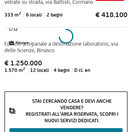
vetrate su strada, via Battisti, Cormano
€ 418.100
2
333 m
6 locali
2 bagni
1
/
32
Edificio artigianale a destinazione laboratorio, via
Binasco
delle Scienze, Binasco
€ 1.250.000
2
1.570 m
12 locali
4 bagni
D cl.
en
STAI CERCANDO CASA E DEVI ANCHE
VENDERE?
REGISTRATI ALL'AREA RISERVATA, SCOPRI I
NUOVI SERVIZI DEDICATI.