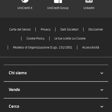
UniCredit.it
UniCredit Group
LinkedIn
Carta dei Servizi
Privacy
Dati Societari
Disclaimer
Cookie Policy
Le tue scelte sui Cookie
Modello di Organizzazione D.Lgs. 231/2001
Accessibilità
Chi siamo
Vendo
Cerco