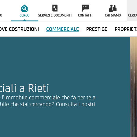
O
CERCO
SERVIZI E DOCUMENTI
CONTATTI
CHI SIAMO
CERCA
VE COSTRUZIONI
COMMERCIALE
PRESTIGE
PROPRIET
ormazioni
ali a Rieti
re l’immobile commerciale che fa per te a
obile che stai cercando? Consulta i nostri