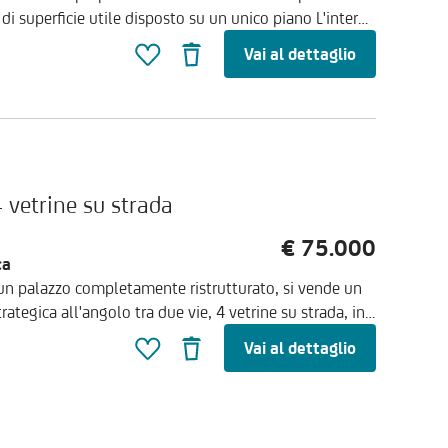
di superficie utile disposto su un unico piano L'intero
ltre ad una zona ufficio e bagni con ripostiglio.
Vai al dettaglio
ocale ad uso deposito. Internamente da ristrutturare a
ubito
 vetrine su strada
€ 75.000
ca
di un palazzo completamente ristrutturato, si vende un
ategica all'angolo tra due vie, 4 vetrine su strada, in
 può ospitare qualsiasi tipo di attività e di servizio
Vai al dettaglio
importante passaggio. Internamente il negozio è
ne può costituire accesso al locale