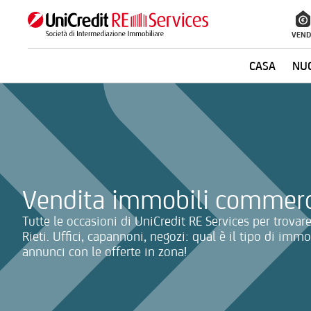
VEND
CASA
NUO
La ricerca verrà inviata automaticamente alla selezione delle inf
Vendita immobili commerci
Tutte le occasioni di UniCredit RE Services per trova
Rieti. Uffici, capannoni, negozi: qual è il tipo di imm
annunci con le offerte in zona!