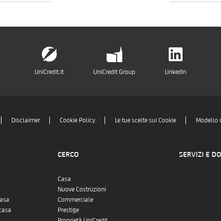
UniCredit.it
UniCredit Group
LinkedIn
Disclaimer
Cookie Policy
Le tue scelte sui Cookie
Modello 
CERCO
SERVIZI E D
Casa
Nuove Costruzioni
casa
Commerciale
casa
Prestige
Proprietà UniCredit