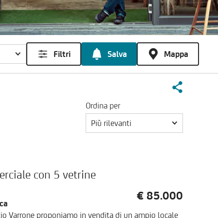
Filtri
Salva
Mappa
Ordina per
Più rilevanti
rciale con 5 vetrine
€ 85.000
ica
nzio Varrone proponiamo in vendita di un ampio locale