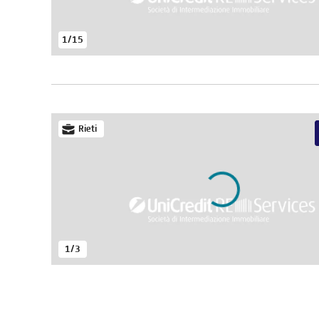
1
/
15
Rieti
1
/
3