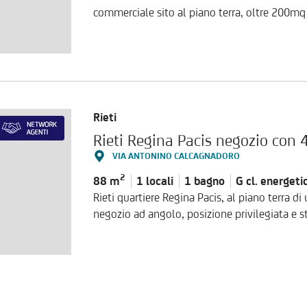
commerciale sito al piano terra, oltre 200mq 
ambiente è suddiviso in 3 grandi spazi open o
Completa la proprietà al piano interrato un l
livello di impianti e finiture Disponibile da s
Rieti
Rieti Regina Pacis negozio con 4
VIA ANTONINO CALCAGNADORO
2
88 m
1 locali
1 bagno
G cl.
energeti
Rieti quartiere Regina Pacis, al piano terra 
negozio ad angolo, posizione privilegiata e str
passato sede dell'alimentari di quartiere, oggi
grazie all'ampia visibilità in una zona dall'
suddiviso in 2 grandi vani, ognuna delle vetri