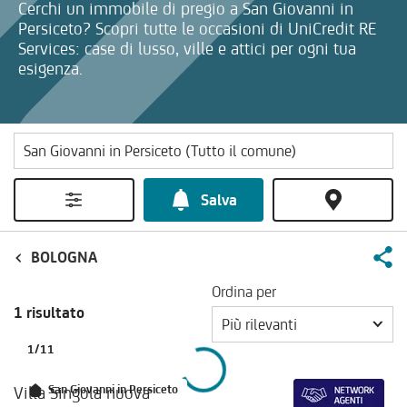
Cerchi un immobile di pregio a San Giovanni in
Persiceto? Scopri tutte le occasioni di UniCredit RE
Services: case di lusso, ville e attici per ogni tua
esigenza.
Salva
BOLOGNA
Ordina per
1 risultato
Più rilevanti
1
/
11
Villa Singola nuova
San Giovanni in Persiceto