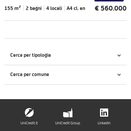
€ 560.000
2
155 m
2 bagni
4 locali
A4 cl.
en
Cerca per tipologia
Cerca per comune
UniCredit.it
UniCredit Group
LinkedIn