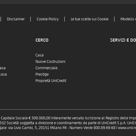
Disclaimer
Cookie Policy
Le tue scelte sui Cookie
Modello 
CERCO
SERVIZI E D
Casa
Nuove Costruzioni
casa
Commerciale
casa
Prestige
Proprietà UniCredit
 - Capitale Sociale € 500.000,00 Interamente versato Iscrizione al Registro delle Im
 Società soggetta a direzione e coordinamento da parte di UniCredit S.p.A. UniCre
gale: via Livio Cambi, 5, 20151 Milano MI - Numero Verde 800.89.69.68 | www.unicred