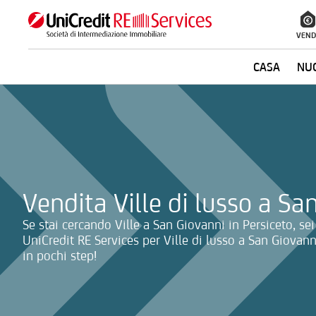
VEND
CASA
NUO
La ricerca verrà inviata automaticamente alla selezione delle inf
Vendita Ville di lusso a Sa
Se stai cercando Ville a San Giovanni in Persiceto, sei 
UniCredit RE Services per Ville di lusso a San Giovanni
in pochi step!