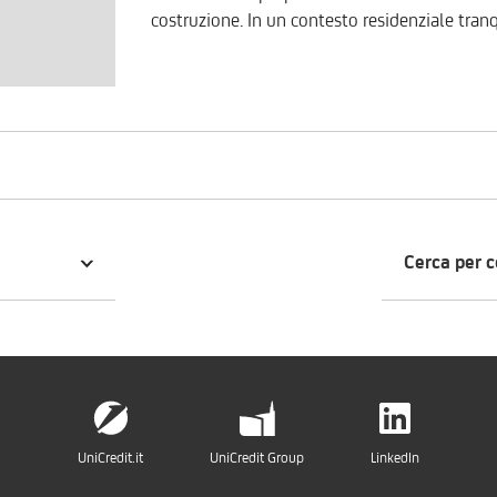
costruzione. In un contesto residenziale tranq
indipendente, progettata con particolare atte
qualità architettonica. L’abitazione si sviluppa
ingresso su luminoso soggiorno con cucina a
zona notte con tre camere da letto, secondo 
un lotto di terreno di circa 650 mq, ideale pe
stagione. Caratteristiche tecniche e impiantist
Riscaldamento e raffrescamento a pavimento -
accumulo da 14 kWh - Serramenti in triplo ve
strato isolante interno e esterno per prestaz
Cerca per 
elettrico smart home con controlli da remoto 
massimo in termini di efficienza, tecnologia 
nelle finiture in base alle esigenze del clie
Per ulteriori informazioni o per fissare un 
UniCredit.it
UniCredit Group
LinkedIn