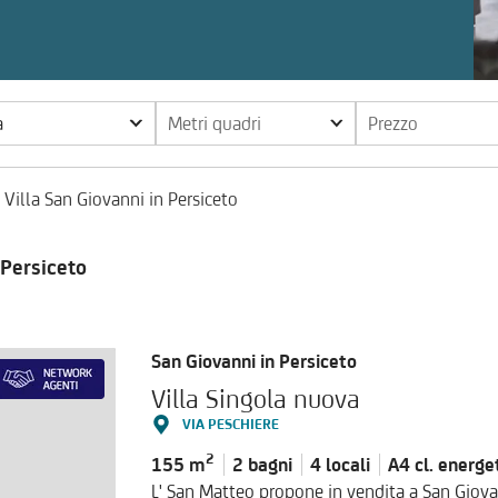
a
Metri quadri
Prezzo
 Villa San Giovanni in Persiceto
 Persiceto
San Giovanni in Persiceto
Villa Singola nuova
VIA PESCHIERE
2
155 m
2 bagni
4 locali
A4 cl.
energe
L' San Matteo propone in vendita a San Giova