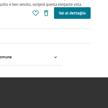
uillo e ben servito, sorgerà questa elegante villa
nzione al comfort, al risparmio energetico e alla
Vai al dettaglio
 su due livelli fuori terra e si compone di: piano terra:
 vista, disimpegno, bagno, autorimessa; piano primo:
bagno e comodo disimpegno. La villa sarà edificata su
r chi desidera uno spazio esterno da vivere in ogni
iche: - Classe energetica A4 - Struttura antisismica -
 Impianto fotovoltaico da 6 kW - Batteria di
tro ad alte prestazioni termiche ed acustiche doppio
ioni acustiche e termiche più qualitative impianto
comune
domotico - Un'abitazione pensata per offrire il
e benessere quotidiano. Personalizzabile negli interni e
nte. Riferimento immobile: V_5028 Prezzo: € 560.000,00
appuntamento: Tel.WhatsAppEmail:.i