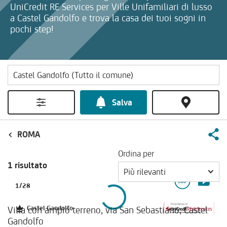
UniCredit RE Services per Ville Unifamiliari di lusso
a Castel Gandolfo e trova la casa dei tuoi sogni in
pochi step!
Salva
ROMA
Ordina per
1 risultato
Più rilevanti
1
/
28
Villa con ampio terreno, via San Sebastiano, Castel
Castel Gandolfo
Gandolfo