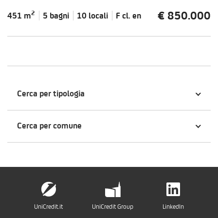
€ 850.000
2
451 m
5 bagni
10 locali
F cl.
en
Cerca per tipologia
Cerca per comune
UniCredit.it
UniCredit Group
LinkedIn