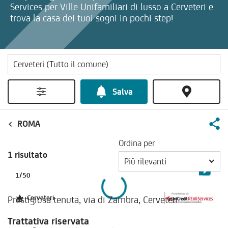
Services per Ville Unifamiliari di lusso a Cerveteri e
trova la casa dei tuoi sogni in pochi step!
Salva
ROMA
Ordina per
1 risultato
Più rilevanti
1
/
50
Prestigiosa tenuta, via di Zambra, Cerveteri
Cerveteri
Trattativa riservata