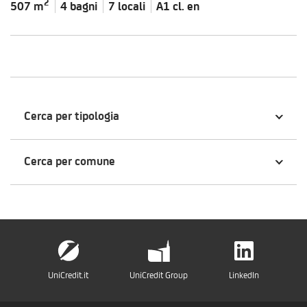
2
507 m
4 bagni
7 locali
A1 cl.
en
Cerca per tipologia
Cerca per comune
UniCredit.it
UniCredit Group
LinkedIn