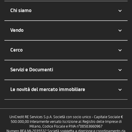
Chi siamo
Vendo
Cerco
Servizi e Documenti
Le novità del mercato immobiliare
UniCredit RE Services S.p.A. Società con socio unico - Capitale Sociale €
500.000,00 Interamente versato Iscrizione al Registro delle Imprese di
Milano, Codice Fiscale e P.IVA n°08583660967
Numero REA MI-2035532 Società soggetta a direzione e coordinamento da