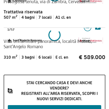
Prestigiosa tenuta, via di Zambra, Cerveteri
Cerveteri
Trattativa riservata
2
507 m
4 bagni
7 locali
A1 cl.
en
1
/
57
Villa unifamiliare panoramica, località Molino,
Sant'Angelo Romano
Sant’Angelo Romano
€ 589.000
2
310 m
3 bagni
6 locali
E cl.
en
STAI CERCANDO CASA E DEVI ANCHE
VENDERE?
REGISTRATI ALL'AREA RISERVATA, SCOPRI I
NUOVI SERVIZI DEDICATI.