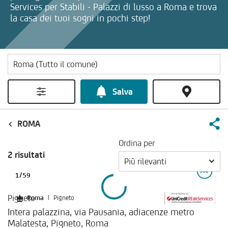
Services per Stabili - Palazzi di lusso a Roma e trova
la casa dei tuoi sogni in pochi step!
Salva
ROMA
Ordina per
2 risultati
Più rilevanti
1
/
59
Pigneto
Roma
|
Pigneto
Intera palazzina, via Pausania, adiacenze metro
Malatesta, Pigneto, Roma