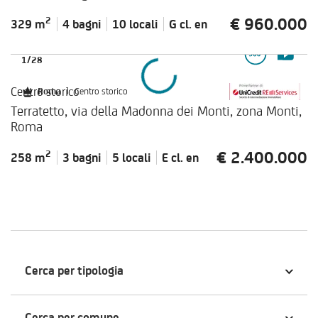
€ 960.000
2
329 m
4 bagni
10 locali
G cl.
en
1
/
28
Centro storico
Roma
|
Centro storico
Terratetto, via della Madonna dei Monti, zona Monti,
Roma
€ 2.400.000
2
258 m
3 bagni
5 locali
E cl.
en
Cerca per tipologia
Cerca per comune