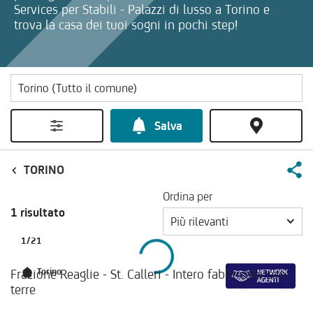
Services per Stabili - Palazzi di lusso a Torino e
trova la casa dei tuoi sogni in pochi step!
Salva
TORINO
Ordina per
1 risultato
Più rilevanti
1
/
21
Frazione Reaglie - St. Calleri - Intero fabbricato con
Torino
terre