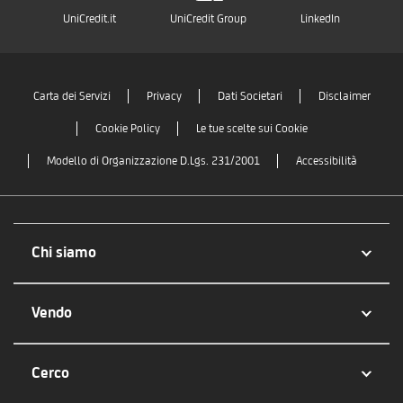
UniCredit.it
UniCredit Group
LinkedIn
Carta dei Servizi
Privacy
Dati Societari
Disclaimer
Cookie Policy
Le tue scelte sui Cookie
Modello di Organizzazione D.Lgs. 231/2001
Accessibilità
Chi siamo
Vendo
Cerco