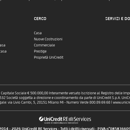
CERCO
SERVIZI E D
Casa
Nuove Costruzioni
casa
Commerciale
casa
Prestige
Proprietà UniCredit
 - Capitale Sociale € 500.000,00 Interamente versato Iscrizione al Registro delle Im
 Società soggetta a direzione e coordinamento da parte di UniCredit S.p.A. UniCre
gale: via Livio Cambi, 5, 20151 Milano MI - Numero Verde 800.89.69.68 | www.unicred
014 - 2026 UniCredit RE Services - Tutti i diritti riservati - P.IVA n°0858366