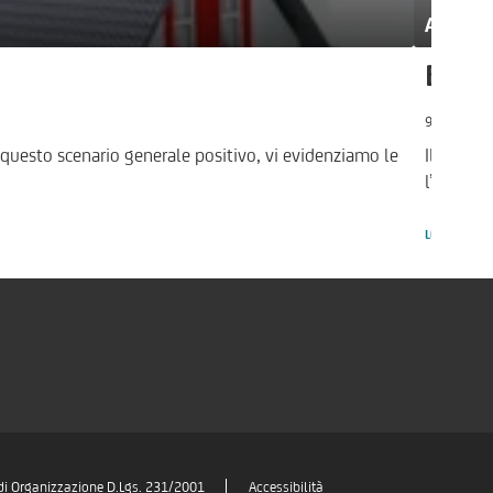
Andame
Bando
9.8.2016
 questo scenario generale positivo, vi evidenziamo le
Il Govern
l’assegn
LEGGI ARTI
di Organizzazione D.Lgs. 231/2001
Accessibilità