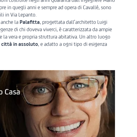
zioni costruite negli anni Quaranta dall’ingegnere Mario
pre in quegli anni e sempre ad opera di Cavallé, sono
i in Via Lepanto.
è anche la
Palafitta
, progettata dall’architetto Luigi
igenze di chi doveva viverci, è caratterizzata da ampie
ge la vera e propria struttura abitativa. Un altro luogo
a città in assoluto
, e adatto a ogni tipo di esigenza