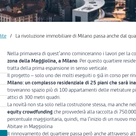
ite
/
La rivoluzione immobiliare di Milano passa anche dal qua
Nella primavera di quest’anno cominceranno i lavori per la c
zona della Maggiolina, a Milano
. Per questo quartiere reside
tratta della prima espansione in senso verticale.
Il progetto – solo uno dei molti eseguiti o già in corso per ri
Milano:
un complesso residenziale di 25 piani che sarà i
troveranno spazio più di 100 appartamenti delle metrature più
attici di 300 metri quadri.
La novità non sta solo nella costruzione stessa, ma anche nell
equity crowdfunding
che provvederà alla raccolta di 750.000 
percentuale maggioritaria, quindi, ma l’inizio di un nuovo mod
Abitare in Maggiolina
Il rinnovamento del quartiere passa però anche attraverso altr