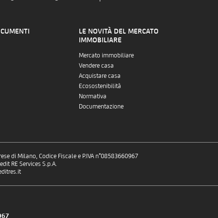
OCUMENTI
LE NOVITÀ DEL MERCATO
IMMOBILIARE
Mercato immobiliare
Vendere casa
Acquistare casa
Ecosostenibilità
Normativa
Documentazione
prese di Milano, Codice Fiscale e P.IVA n°08583660967
dit RE Services S.p.A.
itres.it
0967