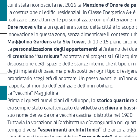
cui è stata
riconosciuta nel 2016
la
Menzione d’Onore da par
La costruzione di edifici residenziali in Classe Energetica A+ 
realizzare case altamente personalizzate con un’attenzione m
Dare nuova vita
a un quartiere storico della città è lo scopo
innovazione in questa zona, senza dimenticare il contesto urb
Maggiolina Gardens e la Sky Tower
, di 10 e 15 piani, circo
La
personalizzazione degli appartamenti
all’interno dei due
di
creazione “su misura”
adottata dai progettisti. Gli acquire
disposizione degli spazi e delle stanze interne che il tipo di m
degli impianti di base, ma predisposti per ogni tipo di esigenz
proprietario sceglierà di adottare. Un passo avanti e un’innov
rapporta al mondo dell’edilizia e dell’immobiliare.
La “vecchia” Maggiolina
Prima di questi nuovi piani di sviluppo, lo
storico quartiere 
era sempre stato caratterizzato da
villette a schiera e bass
suo nome deriva da una vecchia cascina, distrutta nel 1920.
Tuttavia la vocazione all’architettura d’avanguardia nel quarti
tempo diversi
“esperimenti architettonici”
che ancora oggi a