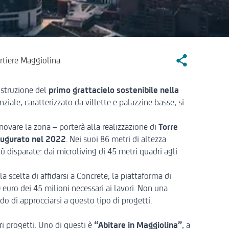
Social Sharin
rtiere Maggiolina
ostruzione del
primo grattacielo sostenibile nella
nziale, caratterizzato da villette e palazzine basse, si
nnovare la zona – porterà alla realizzazione di
Torre
naugurato nel 2022
. Nei suoi 86 metri di altezza
 disparate: dai microliving di 45 metri quadri agli
a scelta di affidarsi a
Concrete
, la piattaforma di
euro dei 45 milioni necessari ai lavori. Non una
o di approcciarsi a questo tipo di progetti.
i progetti. Uno di questi è
“Abitare in Maggiolina”
, a