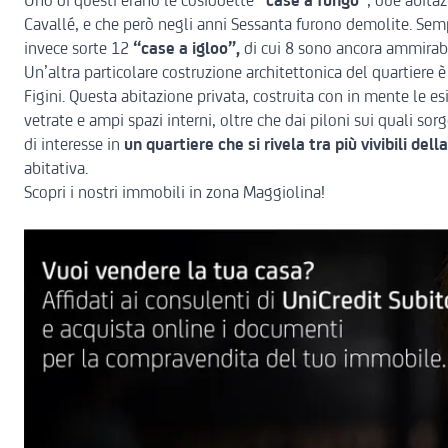
Uno di questi erano le cosiddette
“case a fungo”
, due abita
Cavallé, e che però negli anni Sessanta furono demolite. Sem
invece sorte 12
“case a igloo”,
di cui
8 sono ancora ammirabil
Un’altra particolare costruzione architettonica del quartiere 
Figini. Questa abitazione privata, costruita con in mente le es
vetrate e ampi spazi interni, oltre che dai piloni sui quali sor
di interesse in
un quartiere che si rivela tra più vivibili dell
abitativa.
Scopri i nostri immobili in zona Maggiolina!