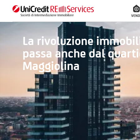
VEND
La rivoluzione immobil
passa anche dal quarti
Maggiolina