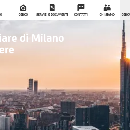
O
CERCO
SERVIZI E DOCUMENTI
CONTATTI
CHI SIAMO
CERCA
iare di Milano
ere