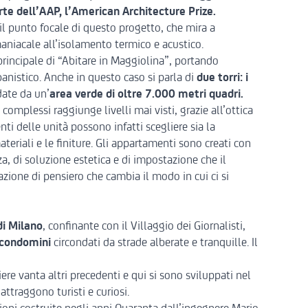
te dell’AAP, l’American Architecture Prize.
è il punto focale di questo progetto, che mira a
aniacale all’isolamento termico e acustico.
 principale di “Abitare in Maggiolina”, portando
anistico. Anche in questo caso si parla di
due torri: i
ndate da un’
area verde di oltre 7.000 metri quadri.
 complessi raggiunge livelli mai visti, grazie all’ottica
nti delle unità possono infatti scegliere sia la
ateriali e le finiture. Gli appartamenti sono creati con
a, di soluzione estetica e di impostazione che il
azione di pensiero che cambia il modo in cui ci si
di Milano
, confinante con il Villaggio dei Giornalisti,
i condomini
circondati da strade alberate e tranquille. Il
ere vanta altri precedenti e qui si sono sviluppati nel
ttraggono turisti e curiosi.