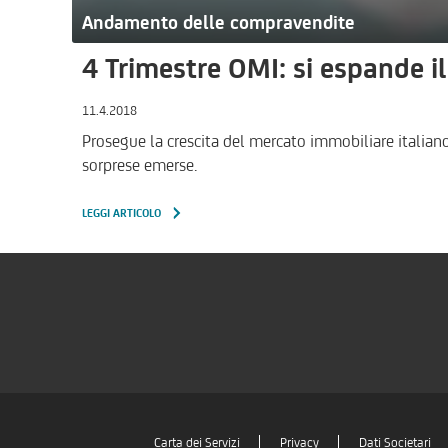
Andamento delle compravendite
4 Trimestre OMI: si espande i
11.4.2018
Prosegue la crescita del mercato immobiliare italiano
sorprese emerse.
LEGGI ARTICOLO
Carta dei Servizi
Privacy
Dati Societari