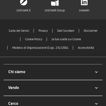
UniCredit.it
UniCredit Group
LinkedIn
Carta dei Servizi
Privacy
Dati Societari
Disclaimer
Cookie Policy
Le tue scelte sui Cookie
Modello di Organizzazione D.Lgs. 231/2001
Accessibilità
Chi siamo
Vendo
Cerco