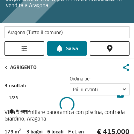
vendita a Aragona.
Salva
AGRIGENTO
Ordina per
3 risultati
Più rilevanti
1
/
25
Villa unifamiliare panoramica con piscina, contrada
Aragona
Giardino, Aragona
€ 415.000
2
179 m
3 bagni
6 locali
F cl.
en