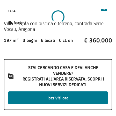
1
/
24
Villa singola con piscina e terreno, contrada Serre
Aragona
Vocali, Aragona
€ 360.000
2
197 m
3 bagni
6 locali
C cl.
en
STAI CERCANDO CASA E DEVI ANCHE
VENDERE?
REGISTRATI ALL'AREA RISERVATA, SCOPRI I
NUOVI SERVIZI DEDICATI.
Iscriviti ora