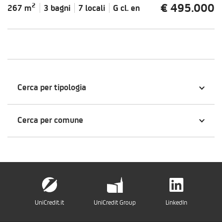
€ 495.000
2
267 m
3 bagni
7 locali
G cl.
en
Cerca per tipologia
Cerca per comune
UniCredit.it
UniCredit Group
LinkedIn