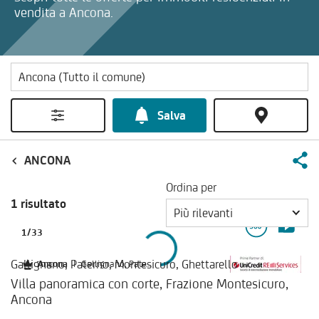
vendita a Ancona.
Salva
ANCONA
Ordina per
1 risultato
Più rilevanti
1
/
33
Gallignano, Paterno, Montesicuro, Ghettarello
Ancona
|
Gallignano, Paterno, Montesicuro, Ghettarello
Villa panoramica con corte, Frazione Montesicuro,
Ancona