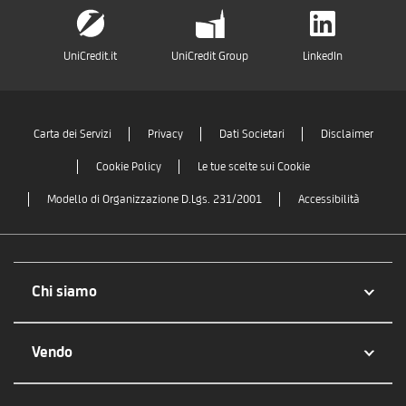
UniCredit.it
UniCredit Group
LinkedIn
Carta dei Servizi
Privacy
Dati Societari
Disclaimer
Cookie Policy
Le tue scelte sui Cookie
Modello di Organizzazione D.Lgs. 231/2001
Accessibilità
Chi siamo
Vendo