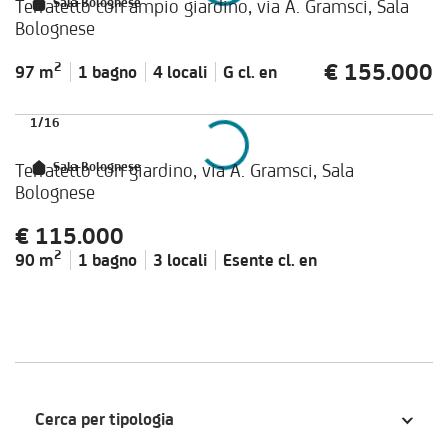
Terratetto con ampio giardino, via A. Gramsci, Sala
Sala Bolognese
Bolognese
€ 155.000
2
97 m
1 bagno
4 locali
G cl.
en
1
/
16
Terratetto con giardino, via A. Gramsci, Sala
Sala Bolognese
Bolognese
€ 115.000
2
90 m
1 bagno
3 locali
Esente cl.
en
Cerca per tipologia