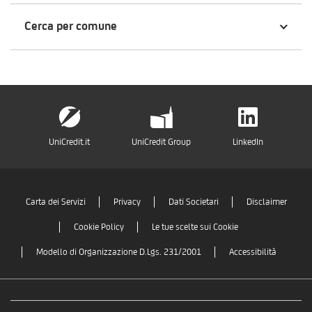
Cerca per comune
UniCredit.it
UniCredit Group
LinkedIn
Carta dei Servizi
Privacy
Dati Societari
Disclaimer
Cookie Policy
Le tue scelte sui Cookie
Modello di Organizzazione D.Lgs. 231/2001
Accessibilità