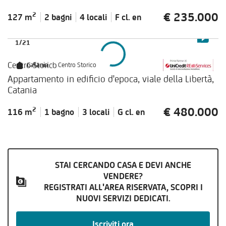
€ 235.000
2
127 m
2 bagni
4 locali
F cl.
en
1
/
21
Centro Storico
Catania
|
Centro Storico
Appartamento in edificio d'epoca, viale della Libertà,
Catania
€ 480.000
2
116 m
1 bagno
3 locali
G cl.
en
STAI CERCANDO CASA E DEVI ANCHE
VENDERE?
REGISTRATI ALL'AREA RISERVATA, SCOPRI I
NUOVI SERVIZI DEDICATI.
Iscriviti ora