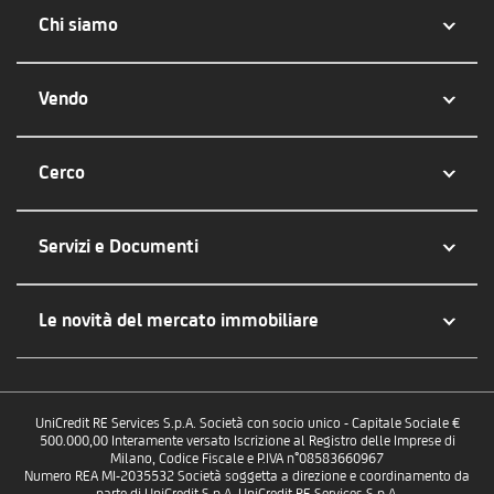
Chi siamo
Vendo
Cerco
Servizi e Documenti
Le novità del mercato immobiliare
UniCredit RE Services S.p.A. Società con socio unico - Capitale Sociale €
500.000,00 Interamente versato Iscrizione al Registro delle Imprese di
Milano, Codice Fiscale e P.IVA n°08583660967
Numero REA MI-2035532 Società soggetta a direzione e coordinamento da
parte di UniCredit S.p.A. UniCredit RE Services S.p.A.