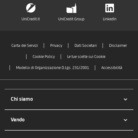
UniCredit.it
UniCredit Group
LinkedIn
Carta dei Servizi
Privacy
Dati Societari
Disclaimer
Cookie Policy
Le tue scelte sui Cookie
Modello di Organizzazione D.Lgs. 231/2001
Accessibilità
Chi siamo
Vendo