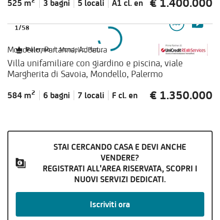
€ 1.400.000
2
525 m
3 bagni
5 locali
A1 cl.
en
1
/
58
Mondello, Partanna, Addaura
Palermo
|
Mondello, Partanna, Addaura
Villa unifamiliare con giardino e piscina, viale
Margherita di Savoia, Mondello, Palermo
€ 1.350.000
2
584 m
6 bagni
7 locali
F cl.
en
STAI CERCANDO CASA E DEVI ANCHE
VENDERE?
REGISTRATI ALL'AREA RISERVATA, SCOPRI I
NUOVI SERVIZI DEDICATI.
Iscriviti ora