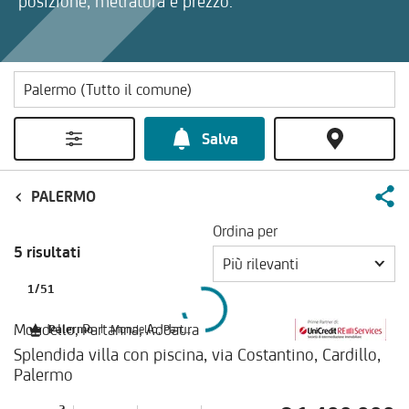
posizione, metratura e prezzo.
Salva
PALERMO
Ordina per
5 risultati
Più rilevanti
1
/
51
Mondello, Partanna, Addaura
Palermo
|
Mondello, Partanna, Addaura
Splendida villa con piscina, via Costantino, Cardillo,
Palermo