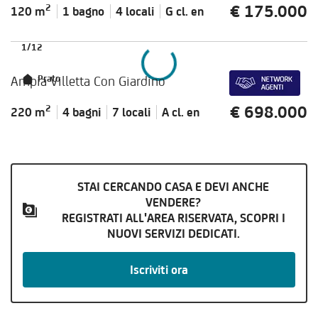
€ 175.000
2
120 m
1 bagno
4 locali
G cl.
en
1
/
12
Ampia Villetta Con Giardino
Prato
€ 698.000
2
220 m
4 bagni
7 locali
A cl.
en
STAI CERCANDO CASA E DEVI ANCHE
VENDERE?
REGISTRATI ALL'AREA RISERVATA, SCOPRI I
NUOVI SERVIZI DEDICATI.
Iscriviti ora