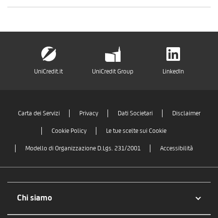
UniCredit.it
UniCredit Group
LinkedIn
Carta dei Servizi
Privacy
Dati Societari
Disclaimer
Cookie Policy
Le tue scelte sui Cookie
Modello di Organizzazione D.Lgs. 231/2001
Accessibilità
Chi siamo