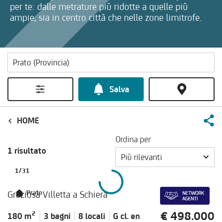
per te: dalle metrature più ridotte a quelle più
ampie, sia in centro città che nelle zone limitrofe.
Salva
HOME
Ordina per
1 risultato
Più rilevanti
1
/
31
Graziosa Villetta a Schiera
Prato
€ 498.000
2
180 m
3 bagni
8 locali
G cl.
en