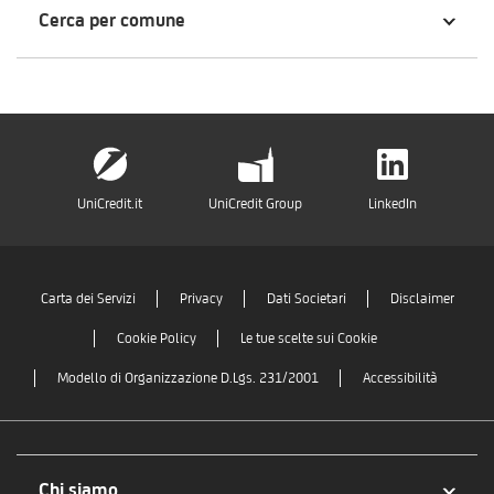
Cerca per comune
UniCredit.it
UniCredit Group
LinkedIn
Carta dei Servizi
Privacy
Dati Societari
Disclaimer
Cookie Policy
Le tue scelte sui Cookie
Modello di Organizzazione D.Lgs. 231/2001
Accessibilità
Chi siamo