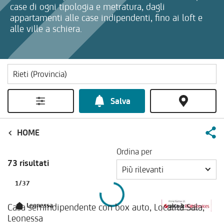
case di ogni tipologia e metratura, dagli
appartamenti alle case indipendenti, fino ai loft e
alle ville a schiera.
Salva
HOME
Ordina per
73 risultati
Più rilevanti
1
/
37
Casa semindipendente con box auto, Località Sala,
Leonessa
Leonessa