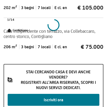
€ 105.000
2
202 m
3 bagni
7 locali
E cl.
en
1
/
14
Casa indipendente con terrazzo, via Collebaccaro,
Contigliano
centro storico, Contigliano
€ 75.000
2
206 m
3 bagni
7 locali
E cl.
en
STAI CERCANDO CASA E DEVI ANCHE
VENDERE?
REGISTRATI ALL'AREA RISERVATA, SCOPRI I
NUOVI SERVIZI DEDICATI.
Iscriviti ora