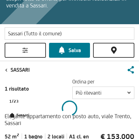
vendita a Sassari.
Salva
SASSARI
Ordina per
1 risultato
Più rilevanti
1
/
23
Elegante appartamento con posto auto, viale Trento,
Sassari
Sassari
€ 153.000
2
52 m
1 bagno
2 locali
A1 cl.
en