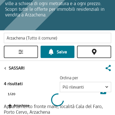
ville a schiera di ogni metratura e a ogni prezzo.
Scopri tutte le offerte per immobili residenziali in
vendita a Arzachena.
Salva
SASSARI
Ordina per
4 risultati
Più rilevanti
1
/
20
Appartamento fronte mare, località Cala del Faro,
Arzachena
Porto Cervo, Arzachena