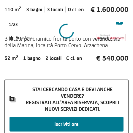
€ 1.600.000
2
110 m
3 bagni
3 locali
D cl.
en
1
/
28
Bilocale panoramico fronte porto con veranda, via
Arzachena
della Marina, località Porto Cervo, Arzachena
€ 540.000
2
52 m
1 bagno
2 locali
C cl.
en
STAI CERCANDO CASA E DEVI ANCHE
VENDERE?
REGISTRATI ALL'AREA RISERVATA, SCOPRI I
NUOVI SERVIZI DEDICATI.
Iscriviti ora