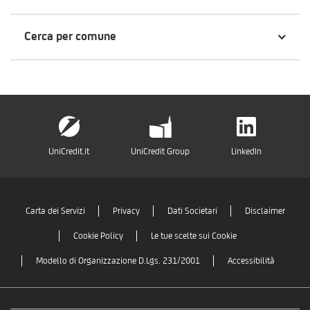
Cerca per comune
UniCredit.it
UniCredit Group
LinkedIn
Carta dei Servizi
Privacy
Dati Societari
Disclaimer
Cookie Policy
Le tue scelte sui Cookie
Modello di Organizzazione D.Lgs. 231/2001
Accessibilità