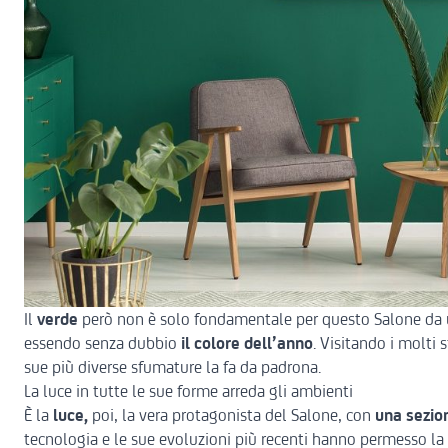
Il
verde
però non è solo fondamentale per questo Salone da u
essendo senza dubbio
il colore dell’anno
. Visitando i molti 
sue più diverse sfumature la fa da padrona.
La luce in tutte le sue forme arreda gli ambienti
È la
luce,
poi, la vera protagonista del Salone, con
una sezio
tecnologia e le sue evoluzioni più recenti hanno permesso la r