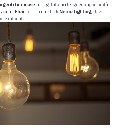
orgenti luminose
ha regalato ai designer opportunità
stand di
Flou
, o la lampada di
Nemo Lighting
, dove
nie raffinate.