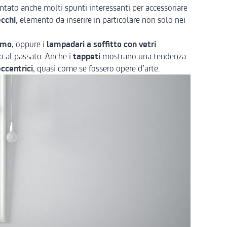
ntato anche molti spunti interessanti per accessoriare
cchi
, elemento da inserire in particolare non solo nei
rmo
, oppure i
lampadari a soffitto con vetri
o al passato. Anche i
tappeti
mostrano una tendenza
ccentrici
, quasi come se fossero opere d’arte.