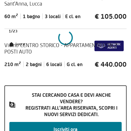
Sant'Anna, Lucca
€ 105.000
2
60 m
1 bagno
3 locali
E cl.
en
1
/
23
Vicino CENTRO STORICO - APPARTAMENTO CON 2
Lucca
POSTI AUTO
€ 440.000
2
210 m
2 bagni
6 locali
G cl.
en
STAI CERCANDO CASA E DEVI ANCHE
VENDERE?
REGISTRATI ALL'AREA RISERVATA, SCOPRI I
NUOVI SERVIZI DEDICATI.
Iscriviti ora