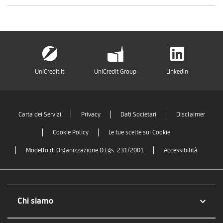
UniCredit.it
UniCredit Group
LinkedIn
Carta dei Servizi
Privacy
Dati Societari
Disclaimer
Cookie Policy
Le tue scelte sui Cookie
Modello di Organizzazione D.Lgs. 231/2001
Accessibilità
Chi siamo