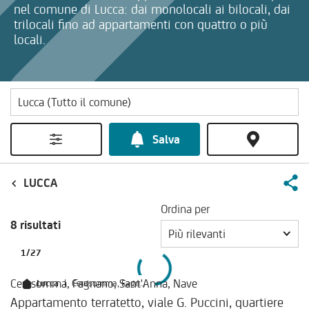
nel comune di Lucca: dai monolocali ai bilocali, dai
trilocali fino ad appartamenti con quattro o più
locali.
Salva
LUCCA
Ordina per
8 risultati
Più rilevanti
1
/
27
Cerasomma, Fagnano, Sant'Anna, Nave
Lucca
|
Cerasomma, Fagnano, Sant'Anna, Nave
Appartamento terratetto, viale G. Puccini, quartiere