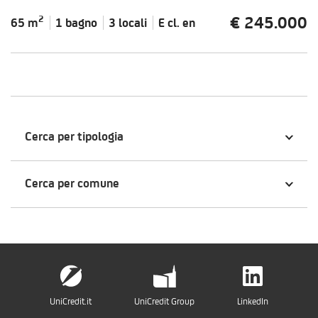
€ 245.000
2
65 m
1 bagno
3 locali
E cl.
en
Cerca per tipologia
Cerca per comune
UniCredit.it
UniCredit Group
LinkedIn