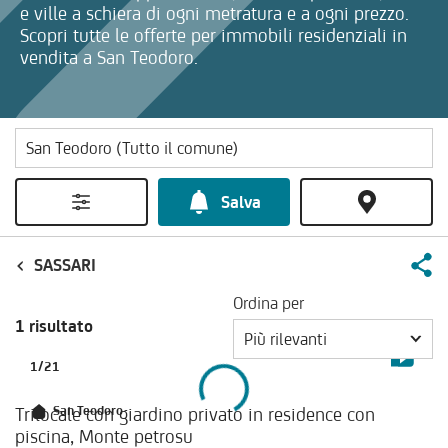
e ville a schiera di ogni metratura e a ogni prezzo.
Scopri tutte le offerte per immobili residenziali in
vendita a San Teodoro.
Salva
SASSARI
Ordina per
1 risultato
Più rilevanti
1
/
21
Trilocale con giardino privato in residence con
San Teodoro
piscina, Monte petrosu