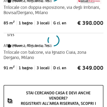
Affori, Bovisa, Niguarda, Testi
Milano
|
Affori, Bovisa, Niguarda, Testi
Trilocale con doppia esposizione, via degli Imbriani,
Bovisa/Dergano, Milano
€ 398.000
2
85 m
1 bagno
3 locali
G cl.
en
1
/
15
Affori, Bovisa, Niguarda, Testi
Milano
|
Affori, Bovisa, Niguarda, Testi
Trilocale con balcone, via Ignazio Ciaia, zona
Dergano, Milano
€ 349.000
2
91 m
1 bagno
3 locali
D cl.
en
STAI CERCANDO CASA E DEVI ANCHE
VENDERE?
REGISTRATI ALL'AREA RISERVATA, SCOPRI I