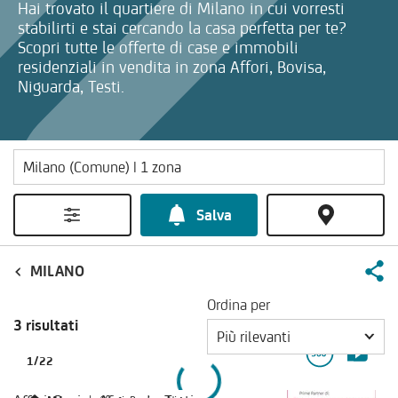
Hai trovato il quartiere di Milano in cui vorresti
stabilirti e stai cercando la casa perfetta per te?
Scopri tutte le offerte di case e immobili
residenziali in vendita in zona Affori, Bovisa,
Niguarda, Testi.
Salva
MILANO
Ordina per
3 risultati
Più rilevanti
1
/
22