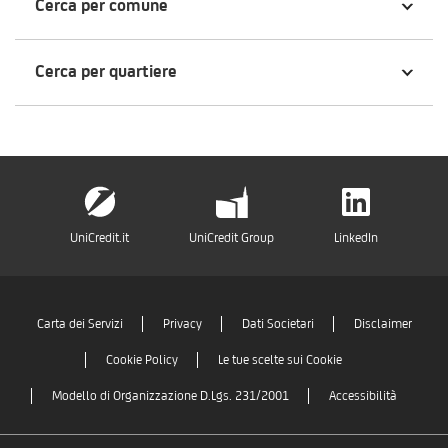
Cerca per comune
Cerca per quartiere
UniCredit.it
UniCredit Group
LinkedIn
Carta dei Servizi
Privacy
Dati Societari
Disclaimer
Cookie Policy
Le tue scelte sui Cookie
Modello di Organizzazione D.Lgs. 231/2001
Accessibilità