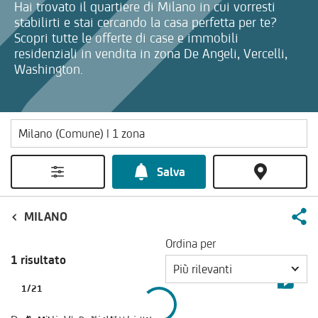
Hai trovato il quartiere di Milano in cui vorresti
stabilirti e stai cercando la casa perfetta per te?
Scopri tutte le offerte di case e immobili
residenziali in vendita in zona De Angeli, Vercelli,
Washington.
Salva
MILANO
Ordina per
1 risultato
Più rilevanti
1
/
21