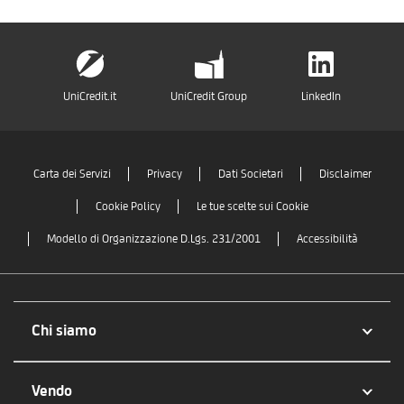
UniCredit.it
UniCredit Group
LinkedIn
Carta dei Servizi
Privacy
Dati Societari
Disclaimer
Cookie Policy
Le tue scelte sui Cookie
Modello di Organizzazione D.Lgs. 231/2001
Accessibilità
Chi siamo
Vendo