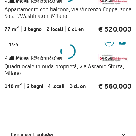
P.ta Genova, Romolo, Solari
Milano
|
P.ta Genova, Romolo, Solari
Appartamento con balcone, via Vincenzo Foppa, zona
Solari/Washington, Milano
€ 520.000
2
77 m
1 bagno
2 locali
C cl.
en
1
/
25
P.ta Genova, Romolo, Solari
Milano
|
P.ta Genova, Romolo, Solari
Quadrilocale in nuda proprietà, via Ascanio Sforza,
Milano
€ 560.000
2
140 m
2 bagni
4 locali
D cl.
en
Cerca per tipologia