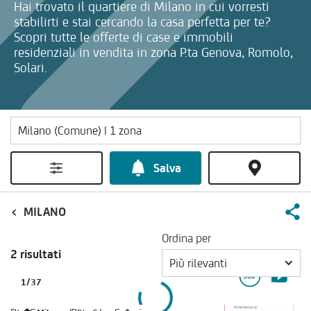
Hai trovato il quartiere di Milano in cui vorresti
stabilirti e stai cercando la casa perfetta per te?
Scopri tutte le offerte di case e immobili
residenziali in vendita in zona P.ta Genova, Romolo,
Solari.
Salva
MILANO
Ordina per
2 risultati
Più rilevanti
1
/
37