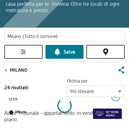
casa perfetta per te: troverai Oltre tre locali di ogni
metratura e prezzo.
Salva
MILANO
Ordina per
24 risultati
Più rilevanti
1
/
19
Ad.ze Tribunale - appartamento in vendita ultimo
Milano
piano