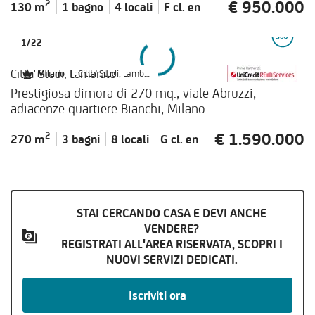
€ 950.000
2
130 m
1 bagno
4 locali
F cl.
en
1
/
22
Citta' Studi, Lambrate
Milano
|
Citta' Studi, Lambrate
Prestigiosa dimora di 270 mq., viale Abruzzi,
adiacenze quartiere Bianchi, Milano
€ 1.590.000
2
270 m
3 bagni
8 locali
G cl.
en
STAI CERCANDO CASA E DEVI ANCHE
VENDERE?
REGISTRATI ALL'AREA RISERVATA, SCOPRI I
NUOVI SERVIZI DEDICATI.
Iscriviti ora